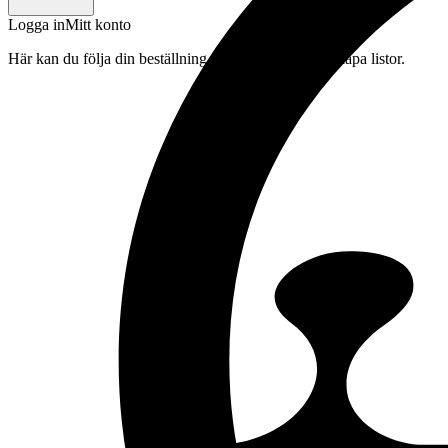
Logga in
Mitt konto
Här kan du följa din beställning, spara drycker och skapa listor.