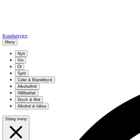
Kundservice
Meny
Nytt
Vin
Öl
Sprit
Cider & Blanddryck
Alkoholfritt
Hållbarhet
Dryck & Mat
Alkohol & hälsa
Stäng meny