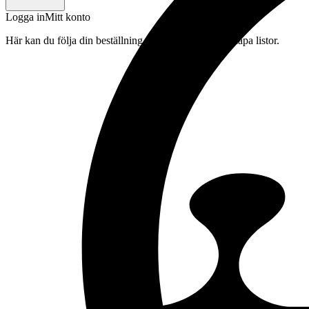
Logga in
Mitt konto
Här kan du följa din beställning, spara drycker och skapa listor.