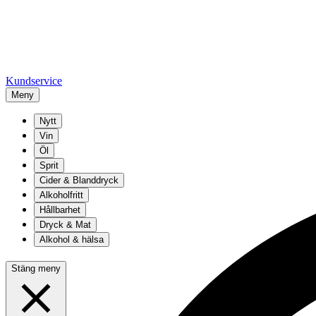
Kundservice
Meny
Nytt
Vin
Öl
Sprit
Cider & Blanddryck
Alkoholfritt
Hållbarhet
Dryck & Mat
Alkohol & hälsa
Stäng meny