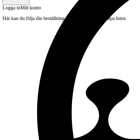
Logga in
Mitt konto
Här kan du följa din beställning, spara drycker och skapa listor.