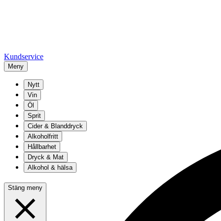
Kundservice
Meny
Nytt
Vin
Öl
Sprit
Cider & Blanddryck
Alkoholfritt
Hållbarhet
Dryck & Mat
Alkohol & hälsa
Stäng meny