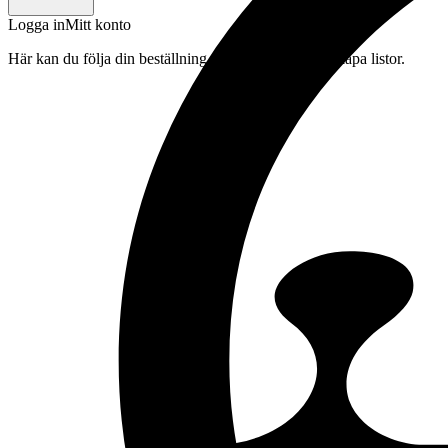
Logga in
Mitt konto
Här kan du följa din beställning, spara drycker och skapa listor.