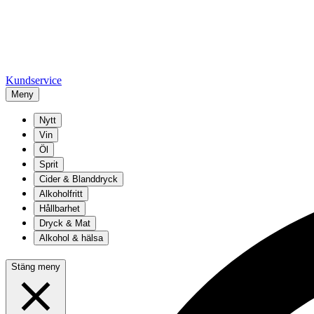
Kundservice
Meny
Nytt
Vin
Öl
Sprit
Cider & Blanddryck
Alkoholfritt
Hållbarhet
Dryck & Mat
Alkohol & hälsa
Stäng meny