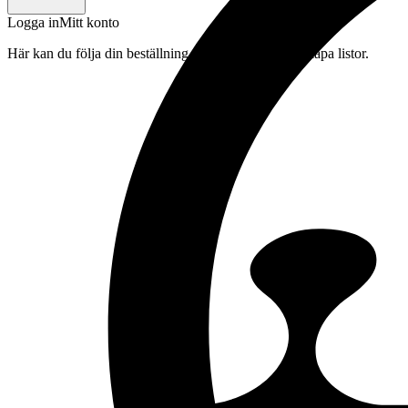
Logga in
Mitt konto
Här kan du följa din beställning, spara drycker och skapa listor.