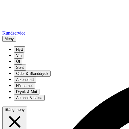
Kundservice
Meny
Nytt
Vin
Öl
Sprit
Cider & Blanddryck
Alkoholfritt
Hållbarhet
Dryck & Mat
Alkohol & hälsa
Stäng meny