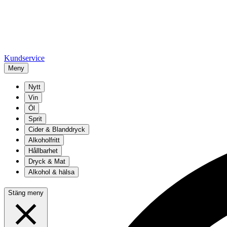
Kundservice
Meny
Nytt
Vin
Öl
Sprit
Cider & Blanddryck
Alkoholfritt
Hållbarhet
Dryck & Mat
Alkohol & hälsa
Stäng meny