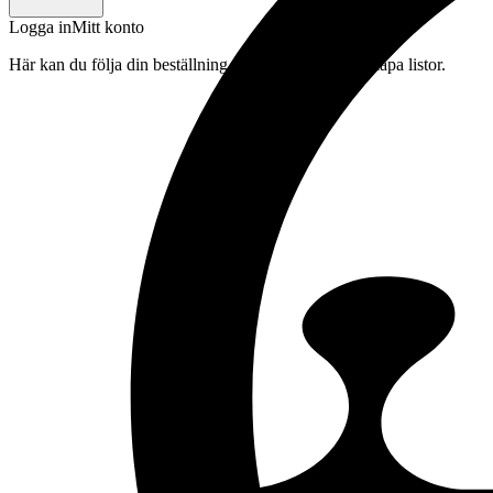
Logga in
Mitt konto
Här kan du följa din beställning, spara drycker och skapa listor.