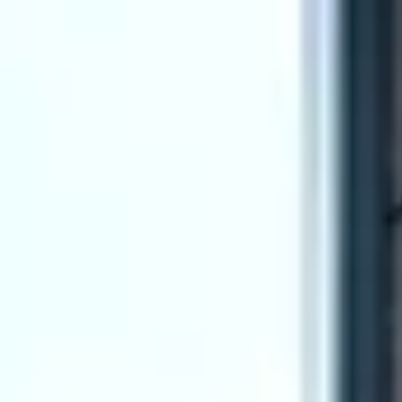
Gå till huvudinnehåll
Sök