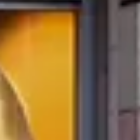
Kundservice
Meny
Nytt
Vin
Öl
Sprit
Cider & Blanddryck
Alkoholfritt
Hållbarhet
Dryck & Mat
Alkohol & hälsa
Stäng meny