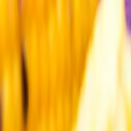
Kundservice
Meny
Nytt
Vin
Öl
Sprit
Cider & Blanddryck
Alkoholfritt
Hållbarhet
Dryck & Mat
Alkohol & hälsa
Stäng meny