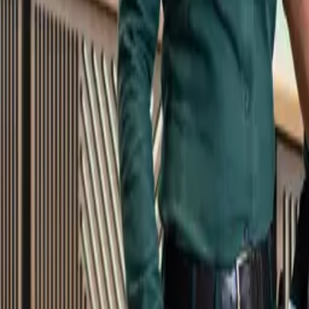
Kundservice
Meny
Nytt
Vin
Öl
Sprit
Cider & Blanddryck
Alkoholfritt
Hållbarhet
Dryck & Mat
Alkohol & hälsa
Stäng meny