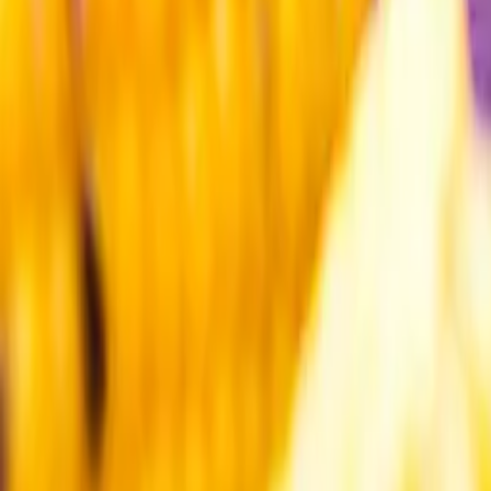
Kundservice
Meny
Nytt
Vin
Öl
Sprit
Cider & Blanddryck
Alkoholfritt
Hållbarhet
Dryck & Mat
Alkohol & hälsa
Stäng meny