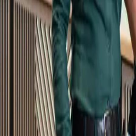
Kundservice
Meny
Nytt
Vin
Öl
Sprit
Cider & Blanddryck
Alkoholfritt
Hållbarhet
Dryck & Mat
Alkohol & hälsa
Stäng meny