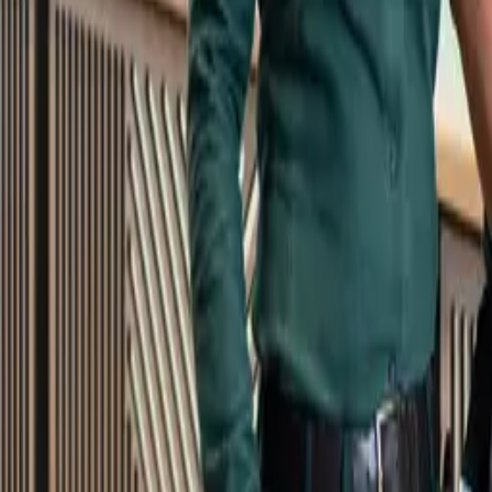
Kundservice
Meny
Nytt
Vin
Öl
Sprit
Cider & Blanddryck
Alkoholfritt
Hållbarhet
Dryck & Mat
Alkohol & hälsa
Stäng meny