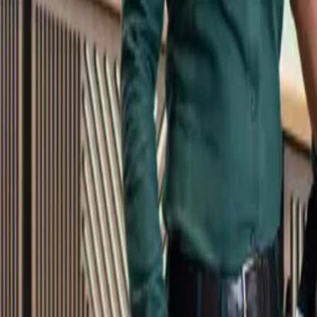
Kundservice
Meny
Nytt
Vin
Öl
Sprit
Cider & Blanddryck
Alkoholfritt
Hållbarhet
Dryck & Mat
Alkohol & hälsa
Stäng meny