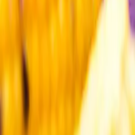
Kundservice
Meny
Nytt
Vin
Öl
Sprit
Cider & Blanddryck
Alkoholfritt
Hållbarhet
Dryck & Mat
Alkohol & hälsa
Stäng meny