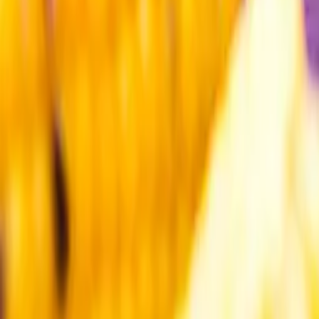
Kundservice
Meny
Nytt
Vin
Öl
Sprit
Cider & Blanddryck
Alkoholfritt
Hållbarhet
Dryck & Mat
Alkohol & hälsa
Stäng meny