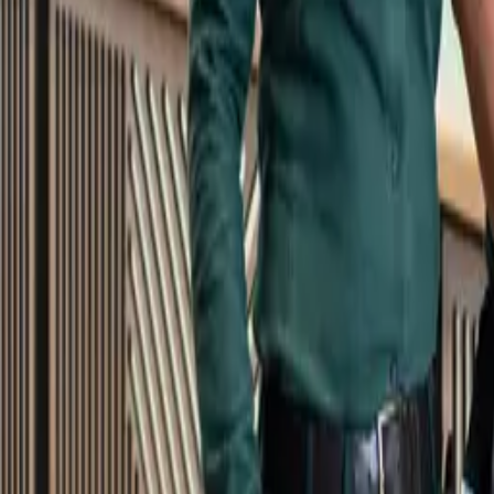
Kundservice
Meny
Nytt
Vin
Öl
Sprit
Cider & Blanddryck
Alkoholfritt
Hållbarhet
Dryck & Mat
Alkohol & hälsa
Stäng meny