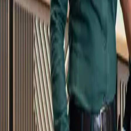
Kundservice
Meny
Nytt
Vin
Öl
Sprit
Cider & Blanddryck
Alkoholfritt
Hållbarhet
Dryck & Mat
Alkohol & hälsa
Stäng meny