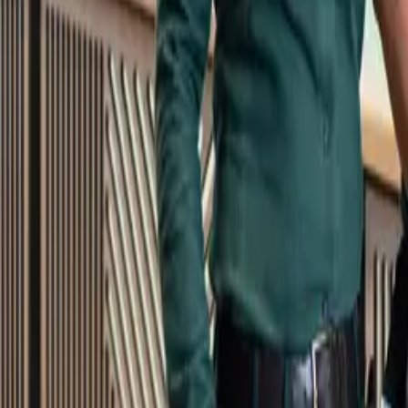
Kundservice
Meny
Nytt
Vin
Öl
Sprit
Cider & Blanddryck
Alkoholfritt
Hållbarhet
Dryck & Mat
Alkohol & hälsa
Stäng meny