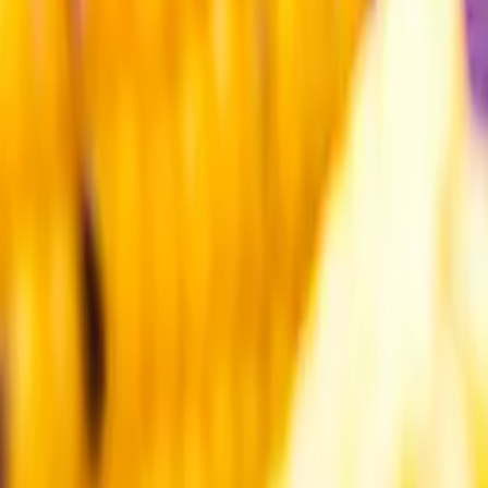
Kundservice
Meny
Nytt
Vin
Öl
Sprit
Cider & Blanddryck
Alkoholfritt
Hållbarhet
Dryck & Mat
Alkohol & hälsa
Stäng meny