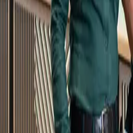
Kundservice
Meny
Nytt
Vin
Öl
Sprit
Cider & Blanddryck
Alkoholfritt
Hållbarhet
Dryck & Mat
Alkohol & hälsa
Stäng meny