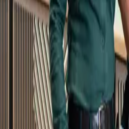
Kundservice
Meny
Nytt
Vin
Öl
Sprit
Cider & Blanddryck
Alkoholfritt
Hållbarhet
Dryck & Mat
Alkohol & hälsa
Stäng meny