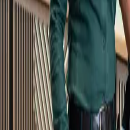
Kundservice
Meny
Nytt
Vin
Öl
Sprit
Cider & Blanddryck
Alkoholfritt
Hållbarhet
Dryck & Mat
Alkohol & hälsa
Stäng meny