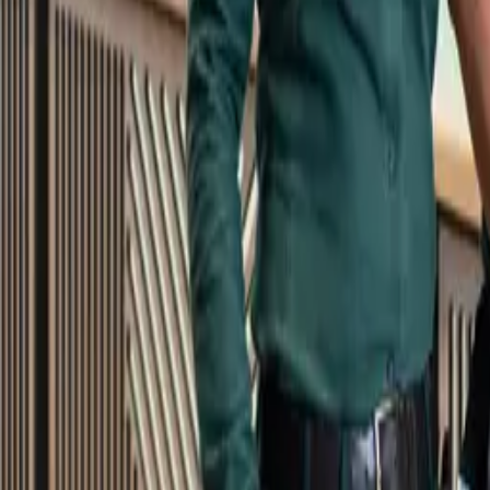
Kundservice
Meny
Nytt
Vin
Öl
Sprit
Cider & Blanddryck
Alkoholfritt
Hållbarhet
Dryck & Mat
Alkohol & hälsa
Stäng meny