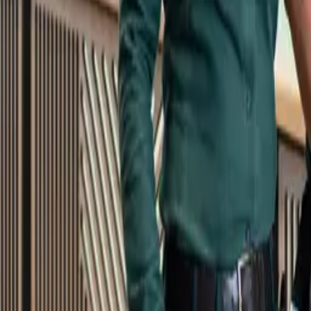
Kundservice
Meny
Nytt
Vin
Öl
Sprit
Cider & Blanddryck
Alkoholfritt
Hållbarhet
Dryck & Mat
Alkohol & hälsa
Stäng meny