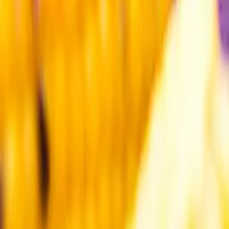
Kundservice
Meny
Nytt
Vin
Öl
Sprit
Cider & Blanddryck
Alkoholfritt
Hållbarhet
Dryck & Mat
Alkohol & hälsa
Stäng meny