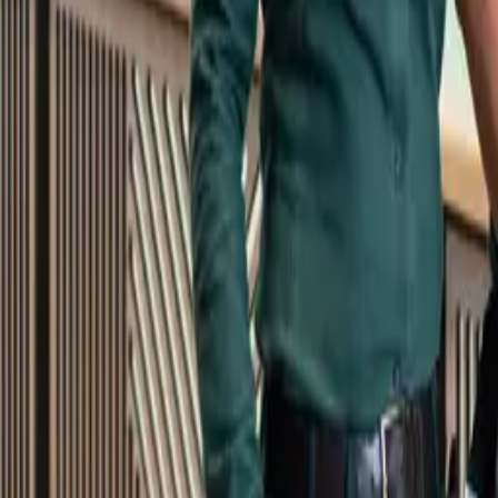
Kundservice
Meny
Nytt
Vin
Öl
Sprit
Cider & Blanddryck
Alkoholfritt
Hållbarhet
Dryck & Mat
Alkohol & hälsa
Stäng meny