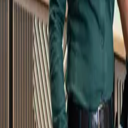
Kundservice
Meny
Nytt
Vin
Öl
Sprit
Cider & Blanddryck
Alkoholfritt
Hållbarhet
Dryck & Mat
Alkohol & hälsa
Stäng meny