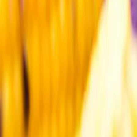
Kundservice
Meny
Nytt
Vin
Öl
Sprit
Cider & Blanddryck
Alkoholfritt
Hållbarhet
Dryck & Mat
Alkohol & hälsa
Stäng meny