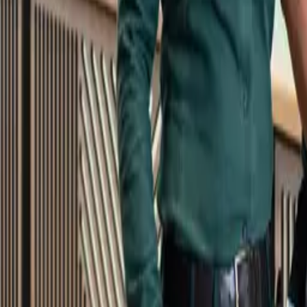
Kundservice
Meny
Nytt
Vin
Öl
Sprit
Cider & Blanddryck
Alkoholfritt
Hållbarhet
Dryck & Mat
Alkohol & hälsa
Stäng meny