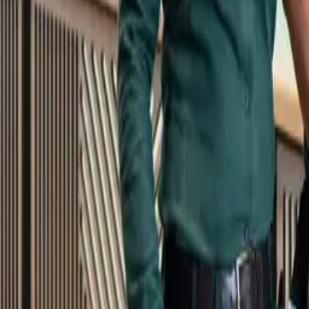
Kundservice
Meny
Nytt
Vin
Öl
Sprit
Cider & Blanddryck
Alkoholfritt
Hållbarhet
Dryck & Mat
Alkohol & hälsa
Stäng meny