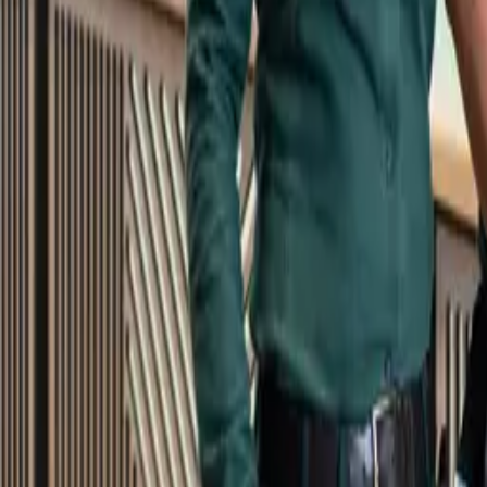
Kundservice
Meny
Nytt
Vin
Öl
Sprit
Cider & Blanddryck
Alkoholfritt
Hållbarhet
Dryck & Mat
Alkohol & hälsa
Stäng meny