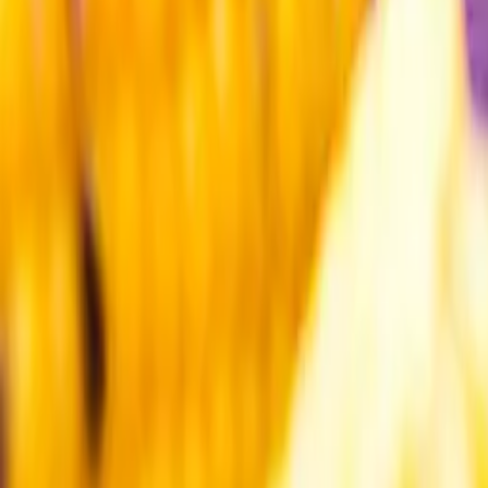
Kundservice
Meny
Nytt
Vin
Öl
Sprit
Cider & Blanddryck
Alkoholfritt
Hållbarhet
Dryck & Mat
Alkohol & hälsa
Stäng meny