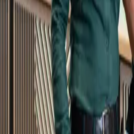
Kundservice
Meny
Nytt
Vin
Öl
Sprit
Cider & Blanddryck
Alkoholfritt
Hållbarhet
Dryck & Mat
Alkohol & hälsa
Stäng meny