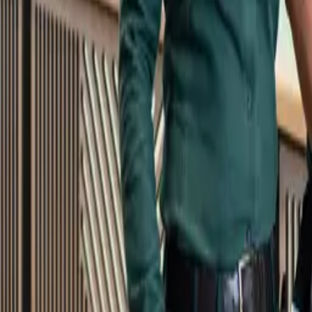
Kundservice
Meny
Nytt
Vin
Öl
Sprit
Cider & Blanddryck
Alkoholfritt
Hållbarhet
Dryck & Mat
Alkohol & hälsa
Stäng meny