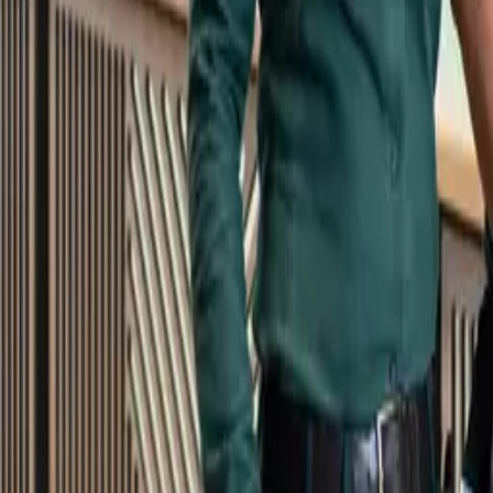
Kundservice
Meny
Nytt
Vin
Öl
Sprit
Cider & Blanddryck
Alkoholfritt
Hållbarhet
Dryck & Mat
Alkohol & hälsa
Stäng meny