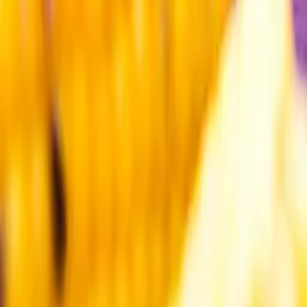
Kundservice
Meny
Nytt
Vin
Öl
Sprit
Cider & Blanddryck
Alkoholfritt
Hållbarhet
Dryck & Mat
Alkohol & hälsa
Stäng meny