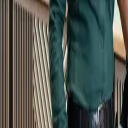
Kundservice
Meny
Nytt
Vin
Öl
Sprit
Cider & Blanddryck
Alkoholfritt
Hållbarhet
Dryck & Mat
Alkohol & hälsa
Stäng meny