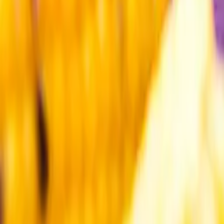
Kundservice
Meny
Nytt
Vin
Öl
Sprit
Cider & Blanddryck
Alkoholfritt
Hållbarhet
Dryck & Mat
Alkohol & hälsa
Stäng meny