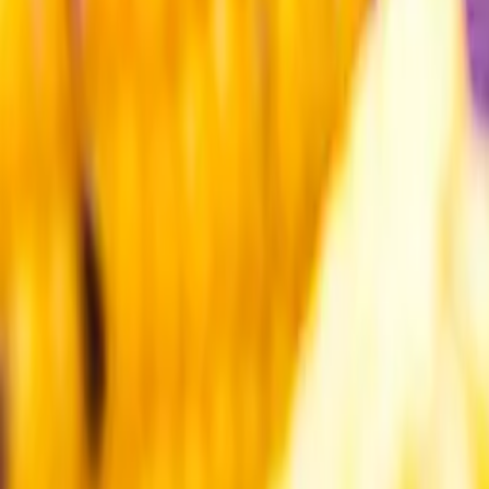
Kundservice
Meny
Nytt
Vin
Öl
Sprit
Cider & Blanddryck
Alkoholfritt
Hållbarhet
Dryck & Mat
Alkohol & hälsa
Stäng meny