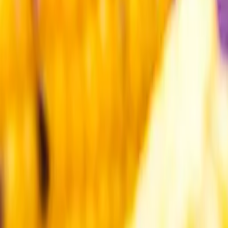
Kundservice
Meny
Nytt
Vin
Öl
Sprit
Cider & Blanddryck
Alkoholfritt
Hållbarhet
Dryck & Mat
Alkohol & hälsa
Stäng meny