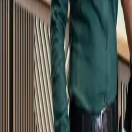
Kundservice
Meny
Nytt
Vin
Öl
Sprit
Cider & Blanddryck
Alkoholfritt
Hållbarhet
Dryck & Mat
Alkohol & hälsa
Stäng meny