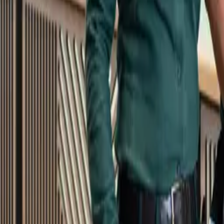
Kundservice
Meny
Nytt
Vin
Öl
Sprit
Cider & Blanddryck
Alkoholfritt
Hållbarhet
Dryck & Mat
Alkohol & hälsa
Stäng meny