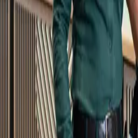
Kundservice
Meny
Nytt
Vin
Öl
Sprit
Cider & Blanddryck
Alkoholfritt
Hållbarhet
Dryck & Mat
Alkohol & hälsa
Stäng meny