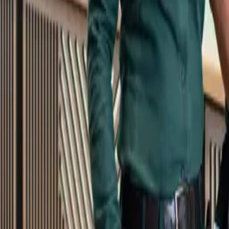
Kundservice
Meny
Nytt
Vin
Öl
Sprit
Cider & Blanddryck
Alkoholfritt
Hållbarhet
Dryck & Mat
Alkohol & hälsa
Stäng meny