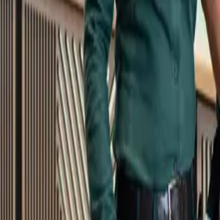
Kundservice
Meny
Nytt
Vin
Öl
Sprit
Cider & Blanddryck
Alkoholfritt
Hållbarhet
Dryck & Mat
Alkohol & hälsa
Stäng meny