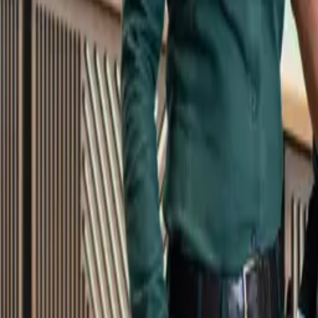
Kundservice
Meny
Nytt
Vin
Öl
Sprit
Cider & Blanddryck
Alkoholfritt
Hållbarhet
Dryck & Mat
Alkohol & hälsa
Stäng meny