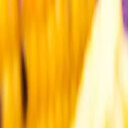
Kundservice
Meny
Nytt
Vin
Öl
Sprit
Cider & Blanddryck
Alkoholfritt
Hållbarhet
Dryck & Mat
Alkohol & hälsa
Stäng meny