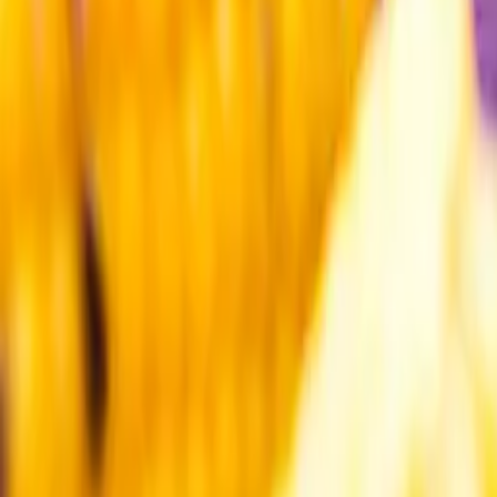
Kundservice
Meny
Nytt
Vin
Öl
Sprit
Cider & Blanddryck
Alkoholfritt
Hållbarhet
Dryck & Mat
Alkohol & hälsa
Stäng meny