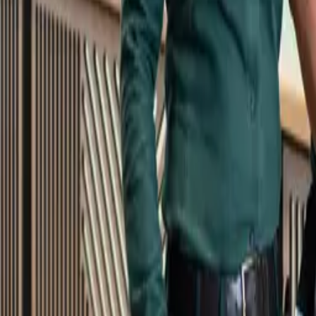
Kundservice
Meny
Nytt
Vin
Öl
Sprit
Cider & Blanddryck
Alkoholfritt
Hållbarhet
Dryck & Mat
Alkohol & hälsa
Stäng meny