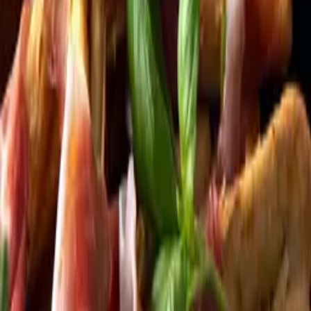
Kundservice
Meny
Nytt
Vin
Öl
Sprit
Cider & Blanddryck
Alkoholfritt
Hållbarhet
Dryck & Mat
Alkohol & hälsa
Stäng meny